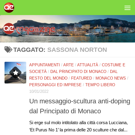
Salta al contenuto
TAGGATO:
SASSONA NORTON
APPUNTAMENTI
/
ARTE
/
ATTUALITÀ
/
COSTUME E
SOCIETÀ
/
DAL PRINCIPATO DI MONACO
/
DAL
RESTO DEL MONDO
/
FEATURED
/
MONACO NEWS
/
PERSONAGGI ED IMPRESE
/
TEMPO LIBERO
10/01/2022
Un messaggio-scultura anti-doping
dal Principato di Monaco
Si erge sul molo intitolato alla città corsa Lucciana,
‘Et Purus No 1’ la prima delle 20 sculture che dal...