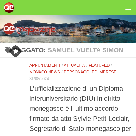
Salta al contenuto
TAGGATO:
SAMUEL VUELTA SIMON
APPUNTAMENTI
/
ATTUALITÀ
/
FEATURED
/
MONACO NEWS
/
PERSONAGGI ED IMPRESE
31/08/2024
L’ufficializzazione di un Diploma
interuniversitario (DIU) in diritto
monegasco è l’ ultimo accordo
firmato da atto Sylvie Petit-Leclair,
Segretario di Stato monegasco per