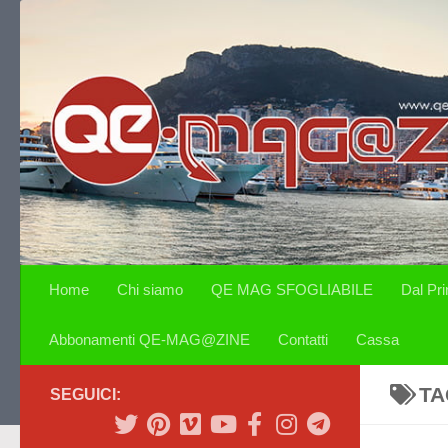
Salta al contenuto
Home
Chi siamo
QE MAG SFOGLIABILE
Dal Pr
Abbonamenti QE-MAG@ZINE
Contatti
Cassa
TA
SEGUICI: