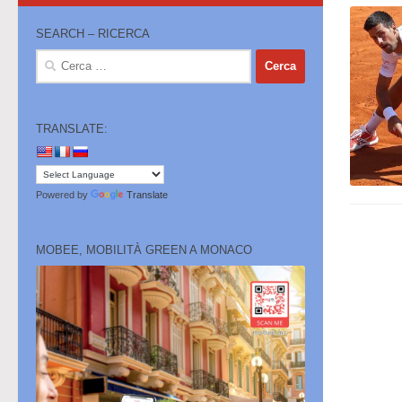
SEARCH – RICERCA
Ricerca
per:
TRANSLATE:
Powered by
Translate
MOBEE, MOBILITÀ GREEN A MONACO