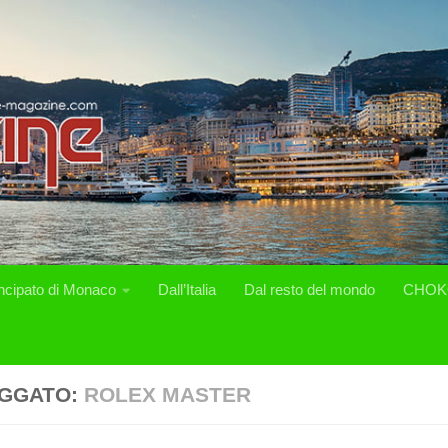
incipato di Monaco
Dall’Italia
Dal resto del mondo
CHOK
GGATO:
ROLEX MASTER