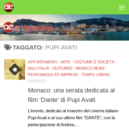
Salta al contenuto
TAGGATO:
PUPI AVATI
APPUNTAMENTI
/
ARTE
/
COSTUME E SOCIETÀ
/
DALL'ITALIA
/
FEATURED
/
MONACO NEWS
/
PERSONAGGI ED IMPRESE
/
TEMPO LIBERO
01/02/2023
Monaco: una serata dedicata al
film ‘Dante’ di Pupi Avati
L’evento, dedicato al maestro del cinema italiano
Pupi Avati e al suo ultimo film “DANTE”, con la
partecipazione di Andrea...