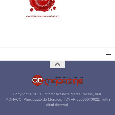
Copyright © 2021 Editore: Actualité Media Presse, AMP
MONACO, Principauté de Monaco, TVA FR 30000070622. Tutti i
diritti riservati.