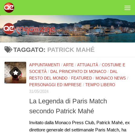
Salta al contenuto
TAGGATO:
PATRICK MAHÉ
APPUNTAMENTI
/
ARTE
/
ATTUALITÀ
/
COSTUME E
SOCIETÀ
/
DAL PRINCIPATO DI MONACO
/
DAL
RESTO DEL MONDO
/
FEATURED
/
MONACO NEWS
/
PERSONAGGI ED IMPRESE
/
TEMPO LIBERO
31/05/2024
La Legenda di Paris Match
secondo Patrick Mahé
Invitato dalla Monaco Press Club, Patrick Mahé, ex
direttore generale del settimanale Paris Match, ha