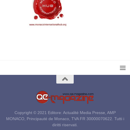
Copyright © 2021 Editore: Actualité Media Presse, AMP
MONACO, Principauté de Monaco, TVA FR 30000070622. Tutti i
diritti riservati.