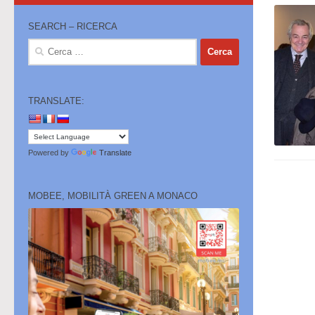
SEARCH – RICERCA
Ricerca
per:
TRANSLATE:
Powered by
Translate
MOBEE, MOBILITÀ GREEN A MONACO