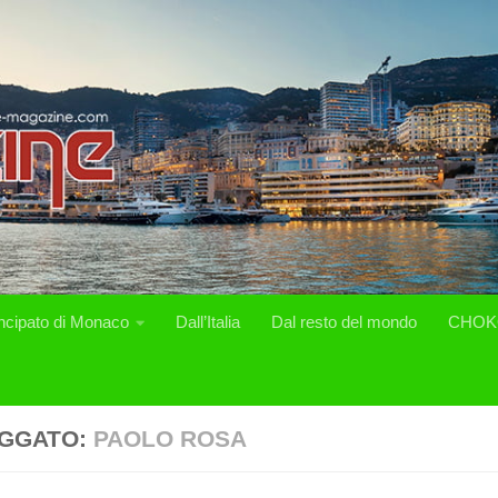
incipato di Monaco
Dall’Italia
Dal resto del mondo
CHOK
GGATO:
PAOLO ROSA