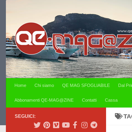
Salta al contenuto
Home
Chi siamo
QE MAG SFOGLIABILE
Dal Pr
Abbonamenti QE-MAG@ZINE
Contatti
Cassa
TA
SEGUICI: