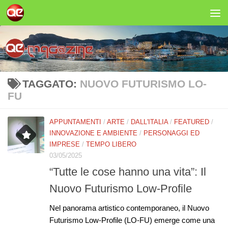
Salta al contenuto
TAGGATO:
NUOVO FUTURISMO LO-
FU
APPUNTAMENTI
/
ARTE
/
DALL'ITALIA
/
FEATURED
/
INNOVAZIONE E AMBIENTE
/
PERSONAGGI ED
IMPRESE
/
TEMPO LIBERO
03/05/2025
“Tutte le cose hanno una vita”: Il
Nuovo Futurismo Low-Profile
Nel panorama artistico contemporaneo, il Nuovo
Futurismo Low-Profile (LO-FU) emerge come una