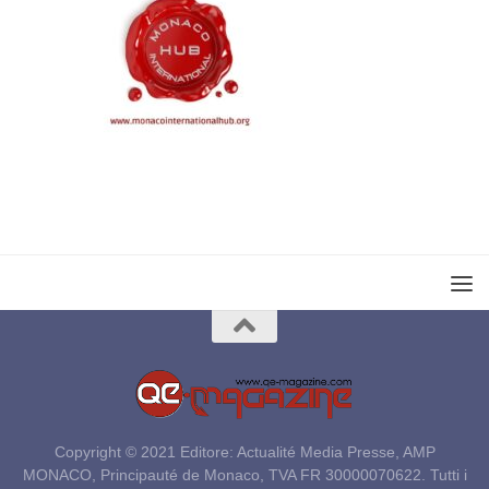
Copyright © 2021 Editore: Actualité Media Presse, AMP
MONACO, Principauté de Monaco, TVA FR 30000070622. Tutti i