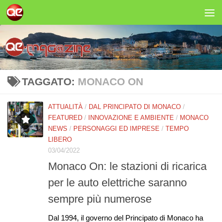
Salta al contenuto
TAGGATO:
MONACO ON
ATTUALITÀ
/
DAL PRINCIPATO DI MONACO
/
FEATURED
/
INNOVAZIONE E AMBIENTE
/
MONACO
NEWS
/
PERSONAGGI ED IMPRESE
/
TEMPO
LIBERO
03/04/2022
Monaco On: le stazioni di ricarica
per le auto elettriche saranno
sempre più numerose
Dal 1994, il governo del Principato di Monaco ha