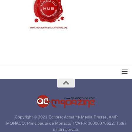
Copyright © 2021 Editore: Actualité Media Presse, AMP
MONACO, Principauté de Monaco, TVA FR 30000070622. Tutti i
diritti riservati.