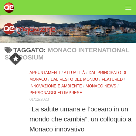
Salta al contenuto
TAGGATO:
MONACO INTERNATIONAL
SYMPOSIUM
APPUNTAMENTI
/
ATTUALITÀ
/
DAL PRINCIPATO DI
MONACO
/
DAL RESTO DEL MONDO
/
FEATURED
/
INNOVAZIONE E AMBIENTE
/
MONACO NEWS
/
PERSONAGGI ED IMPRESE
01/12/2020
“La salute umana e l’oceano in un
mondo che cambia”, un colloquio a
Monaco innovativo