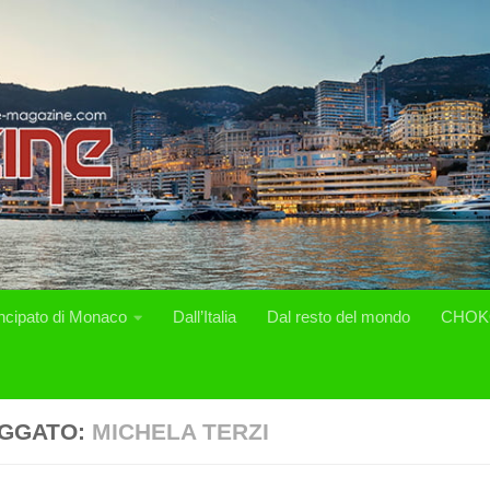
incipato di Monaco
Dall’Italia
Dal resto del mondo
CHOK
GGATO:
MICHELA TERZI