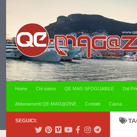
Salta al contenuto
Home
Chi siamo
QE MAG SFOGLIABILE
Dal Pr
Abbonamenti QE-MAG@ZINE
Contatti
Cassa
TA
SEGUICI: