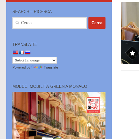
SEARCH – RICERCA
Ricerca
per:
TRANSLATE:
Powered by
Translate
MOBEE, MOBILITÀ GREEN A MONACO