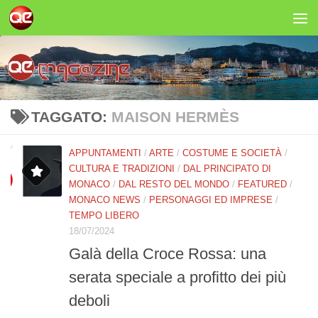
Salta al contenuto
TAGGATO:
MAISON HERMÈS
APPUNTAMENTI
/
ARTE
/
COSTUME E SOCIETÀ
/
CULTURA E TRADIZIONI
/
DAL PRINCIPATO DI
MONACO
/
DAL RESTO DEL MONDO
/
FEATURED
/
MONACO NEWS
/
PERSONAGGI ED IMPRESE
/
TEMPO LIBERO
18/07/2024
Galà della Croce Rossa: una
serata speciale a profitto dei più
deboli