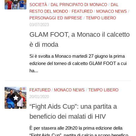
SOCIETÀ
/
DAL PRINCIPATO DI MONACO
/
DAL
RESTO DEL MONDO
/
FEATURED
/
MONACO NEWS
/
PERSONAGGI ED IMPRESE
/
TEMPO LIBERO
03/07/2023
GLAM FOOT, a Monaco il calcetto
è di moda
Si è svolta a Monaco martedì 27 giugno la prima
edizione del torneo di calcetto GLAM FOOT a cui
ha...
FEATURED
/
MONACO NEWS
/
TEMPO LIBERO
20/01/2020
“Fight Aids Cup”: una partita a
beneficio dei malati di HIV
È per stasera alle 20h20 la prima edizione della
“Fight Aids Cup”, partita di calcio a scopo benefico