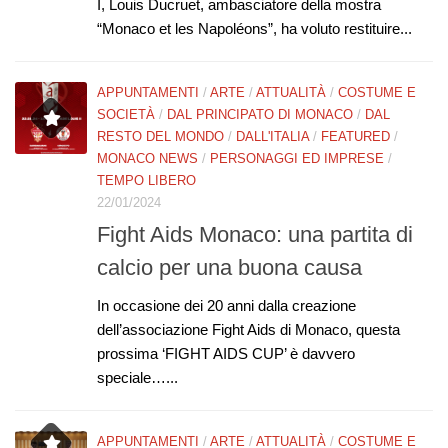
I, Louis Ducruet, ambasciatore della mostra
“Monaco et les Napoléons”, ha voluto restituire...
APPUNTAMENTI
/
ARTE
/
ATTUALITÀ
/
COSTUME E
SOCIETÀ
/
DAL PRINCIPATO DI MONACO
/
DAL
RESTO DEL MONDO
/
DALL'ITALIA
/
FEATURED
/
MONACO NEWS
/
PERSONAGGI ED IMPRESE
/
TEMPO LIBERO
22/01/2024
Fight Aids Monaco: una partita di
calcio per una buona causa
In occasione dei 20 anni dalla creazione
dell’associazione Fight Aids di Monaco, questa
prossima ‘FIGHT AIDS CUP’ è davvero
speciale…...
APPUNTAMENTI
/
ARTE
/
ATTUALITÀ
/
COSTUME E