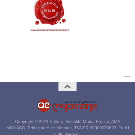
Copyright © 2021 Editore: Actualité Media Presse, AMP
MONACO, Principauté de Monaco, TVA FR 30000070622. Tutti i
diritti riservati.