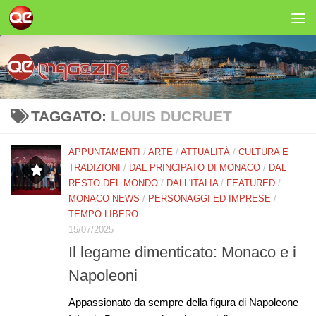
Salta al contenuto
TAGGATO:
LOUIS DUCRUET
APPUNTAMENTI
/
ARTE
/
ATTUALITÀ
/
CULTURA E
TRADIZIONI
/
DAL PRINCIPATO DI MONACO
/
DAL
RESTO DEL MONDO
/
DALL'ITALIA
/
FEATURED
/
MONACO NEWS
/
PERSONAGGI ED IMPRESE
/
TEMPO LIBERO
15/07/2025
Il legame dimenticato: Monaco e i
Napoleoni
Appassionato da sempre della figura di Napoleone