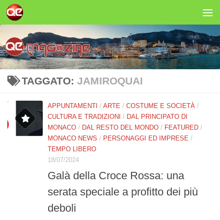
Salta al contenuto
TAGGATO:
JAMIROQUAI
APPUNTAMENTI
/
ARTE
/
COSTUME E SOCIETÀ
/
CULTURA E TRADIZIONI
/
DAL PRINCIPATO DI
MONACO
/
DAL RESTO DEL MONDO
/
FEATURED
/
MONACO NEWS
/
PERSONAGGI ED IMPRESE
/
TEMPO LIBERO
18/07/2024
Galà della Croce Rossa: una
serata speciale a profitto dei più
deboli