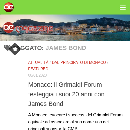
Salta al contenuto
TAGGATO:
JAMES BOND
ATTUALITÀ
/
DAL PRINCIPATO DI MONACO
/
FEATURED
08/01/2020
Monaco: il Grimaldi Forum
festeggia i suoi 20 anni con…
James Bond
A Monaco, evocare i successi del Grimaldi Forum
equivale ad associare al suo nome uno dei
principali sponsor, la CMB...