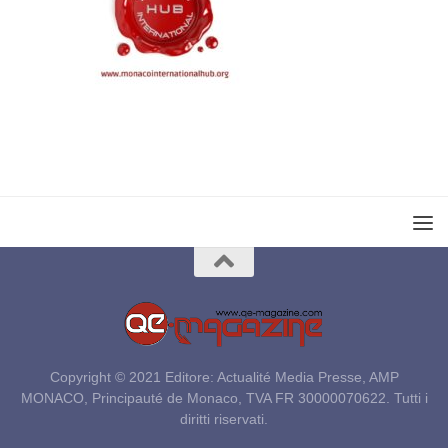
Copyright © 2021 Editore: Actualité Media Presse, AMP
MONACO, Principauté de Monaco, TVA FR 30000070622. Tutti i
diritti riservati.