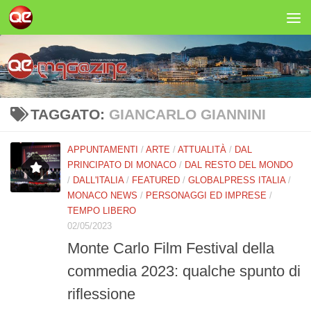
Salta al contenuto
TAGGATO:
GIANCARLO GIANNINI
APPUNTAMENTI
/
ARTE
/
ATTUALITÀ
/
DAL
PRINCIPATO DI MONACO
/
DAL RESTO DEL MONDO
/
DALL'ITALIA
/
FEATURED
/
GLOBALPRESS ITALIA
/
MONACO NEWS
/
PERSONAGGI ED IMPRESE
/
TEMPO LIBERO
02/05/2023
Monte Carlo Film Festival della
commedia 2023: qualche spunto di
riflessione