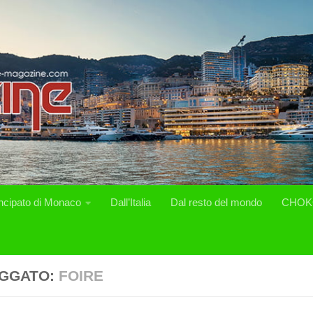
incipato di Monaco
Dall’Italia
Dal resto del mondo
CHOK
GGATO:
FOIRE