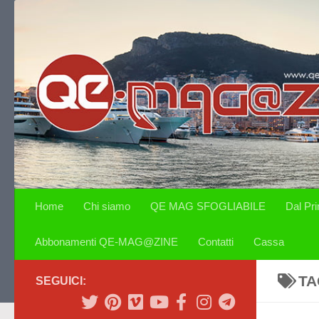
Salta al contenuto
Home
Chi siamo
QE MAG SFOGLIABILE
Dal Pr
Abbonamenti QE-MAG@ZINE
Contatti
Cassa
TA
SEGUICI: