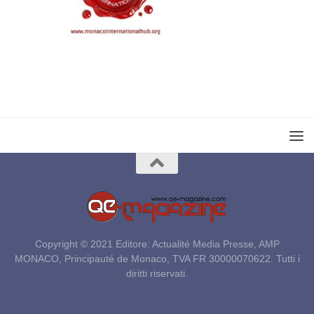
Copyright © 2021 Editore: Actualité Media Presse, AMP
MONACO, Principauté de Monaco, TVA FR 30000070622. Tutti i
diritti riservati.