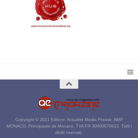
Copyright © 2021 Editore: Actualité Media Presse, AMP
MONACO, Principauté de Monaco, TVA FR 30000070622. Tutti i
diritti riservati.