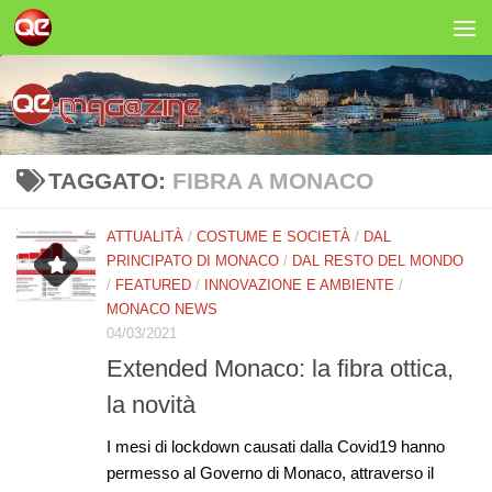
Salta al contenuto
TAGGATO:
FIBRA A MONACO
ATTUALITÀ
/
COSTUME E SOCIETÀ
/
DAL
PRINCIPATO DI MONACO
/
DAL RESTO DEL MONDO
/
FEATURED
/
INNOVAZIONE E AMBIENTE
/
MONACO NEWS
04/03/2021
Extended Monaco: la fibra ottica,
la novità
I mesi di lockdown causati dalla Covid19 hanno
permesso al Governo di Monaco, attraverso il