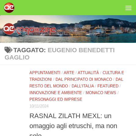
Salta al contenuto
TAGGATO:
EUGENIO BENEDETTI
GAGLIO
APPUNTAMENTI
/
ARTE
/
ATTUALITÀ
/
CULTURA E
TRADIZIONI
/
DAL PRINCIPATO DI MONACO
/
DAL
RESTO DEL MONDO
/
DALL'ITALIA
/
FEATURED
/
INNOVAZIONE E AMBIENTE
/
MONACO NEWS
/
PERSONAGGI ED IMPRESE
10/11/2024
RASNAL ZILATH MEXL: un
omaggio agli etruschi, ma non
solo…