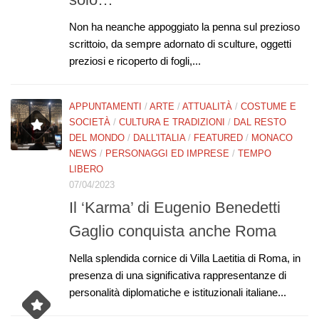
Non ha neanche appoggiato la penna sul prezioso
scrittoio, da sempre adornato di sculture, oggetti
preziosi e ricoperto di fogli,...
APPUNTAMENTI
/
ARTE
/
ATTUALITÀ
/
COSTUME E
SOCIETÀ
/
CULTURA E TRADIZIONI
/
DAL RESTO
DEL MONDO
/
DALL'ITALIA
/
FEATURED
/
MONACO
NEWS
/
PERSONAGGI ED IMPRESE
/
TEMPO
LIBERO
07/04/2023
Il ‘Karma’ di Eugenio Benedetti
Gaglio conquista anche Roma
Nella splendida cornice di Villa Laetitia di Roma, in
presenza di una significativa rappresentanze di
personalità diplomatiche e istituzionali italiane...