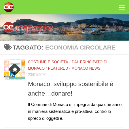
Salta al contenuto
TAGGATO:
ECONOMIA CIRCOLARE
COSTUME E SOCIETÀ
/
DAL PRINCIPATO DI
MONACO
/
FEATURED
/
MONACO NEWS
23/01/2020
Monaco: sviluppo sostenibile è
anche…donare!
Il Comune di Monaco si impegna da qualche anno,
in maniera sistematica e pro-attiva, contro lo
spreco di oggetti e...