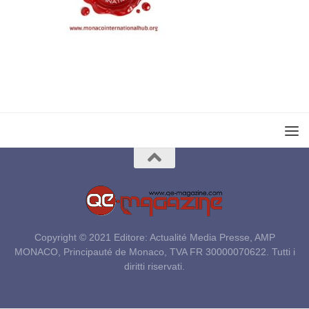
Copyright © 2021 Editore: Actualité Media Presse, AMP
MONACO, Principauté de Monaco, TVA FR 30000070622. Tutti i
diritti riservati.