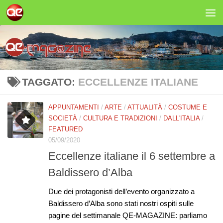
Salta al contenuto
TAGGATO:
ECCELLENZE ITALIANE
APPUNTAMENTI
/
ARTE
/
ATTUALITÀ
/
COSTUME E
SOCIETÀ
/
CULTURA E TRADIZIONI
/
DALL'ITALIA
/
FEATURED
05/09/2020
Eccellenze italiane il 6 settembre a
Baldissero d’Alba
Due dei protagonisti dell’evento organizzato a
Baldissero d’Alba sono stati nostri ospiti sulle
pagine del settimanale QE-MAGAZINE: parliamo