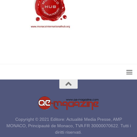
Copyright © 2021 Editore: Actualité Media Presse, AMP
MONACO, Principauté de Monaco, TVA FR 30000070622. Tutti i
diritti riservati.