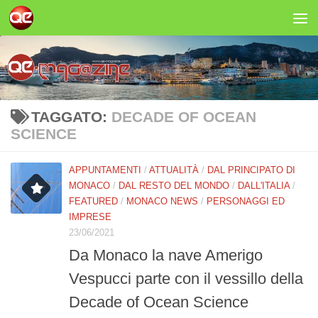
Salta al contenuto
TAGGATO:
DECADE OF OCEAN
SCIENCE
APPUNTAMENTI
/
ATTUALITÀ
/
DAL PRINCIPATO DI
MONACO
/
DAL RESTO DEL MONDO
/
DALL'ITALIA
/
FEATURED
/
MONACO NEWS
/
PERSONAGGI ED
IMPRESE
23/06/2021
Da Monaco la nave Amerigo
Vespucci parte con il vessillo della
Decade of Ocean Science