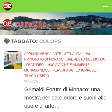
Salta al contenuto
TAGGATO:
COLORS
APPUNTAMENTI
/
ARTE
/
ATTUALITÀ
/
DAL
PRINCIPATO DI MONACO
/
DAL RESTO DEL MONDO
/
FEATURED
/
INNOVAZIONE E AMBIENTE
/
MONACO NEWS
/
PERSONAGGI ED IMPRESE
/
TEMPO LIBERO
05/07/2025
Grimaldi Forum di Monaco: una
mostra per dare odore e suoni alle
opere d’ arte…