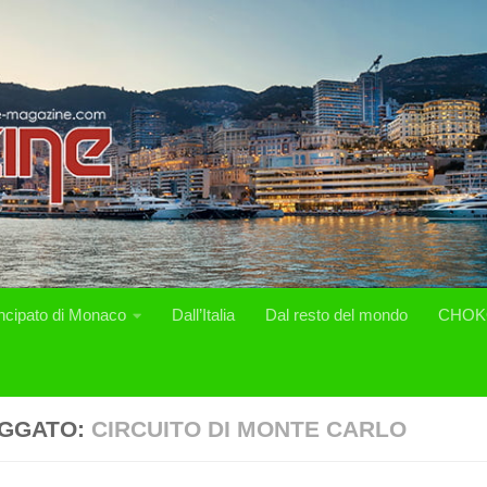
incipato di Monaco
Dall’Italia
Dal resto del mondo
CHOK
GGATO:
CIRCUITO DI MONTE CARLO