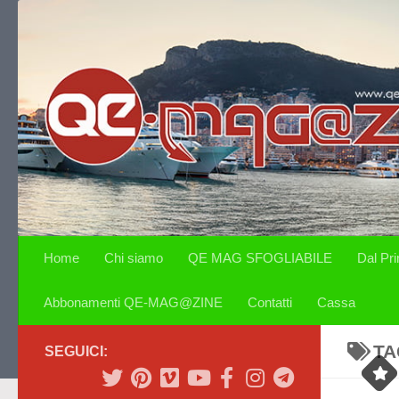
Salta al contenuto
Home
Chi siamo
QE MAG SFOGLIABILE
Dal Pr
Abbonamenti QE-MAG@ZINE
Contatti
Cassa
TA
SEGUICI: