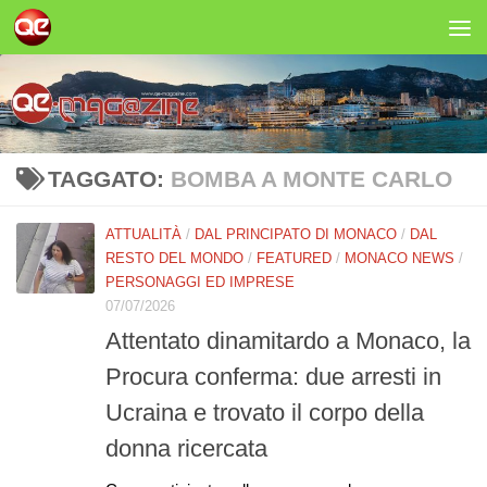
Salta al contenuto
TAGGATO:
BOMBA A MONTE CARLO
ATTUALITÀ
/
DAL PRINCIPATO DI MONACO
/
DAL
RESTO DEL MONDO
/
FEATURED
/
MONACO NEWS
/
PERSONAGGI ED IMPRESE
07/07/2026
Attentato dinamitardo a Monaco, la
Procura conferma: due arresti in
Ucraina e trovato il corpo della
donna ricercata