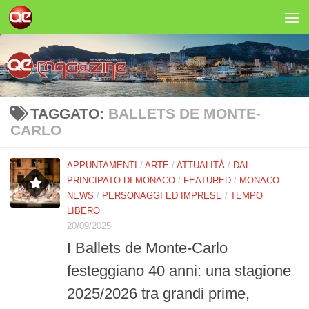
Salta al contenuto
TAGGATO:
BALLETS DE MONTE-
CARLO
APPUNTAMENTI
/
ARTE
/
ATTUALITÀ
/
DAL
PRINCIPATO DI MONACO
/
FEATURED
/
MONACO
NEWS
/
PERSONAGGI ED IMPRESE
/
TEMPO
LIBERO
20/09/2025
I Ballets de Monte-Carlo
festeggiano 40 anni: una stagione
2025/2026 tra grandi prime,