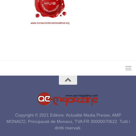
Copyright © 2021 Editore: Actualité Media Presse, AMP
MONACO, Principauté de Monaco, TVA FR 30000070622. Tutti i
diritti riservati.