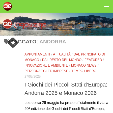
Salta al contenuto
TAGGATO:
ANDORRA
APPUNTAMENTI
/
ATTUALITÀ
/
DAL PRINCIPATO DI
MONACO
/
DAL RESTO DEL MONDO
/
FEATURED
/
INNOVAZIONE E AMBIENTE
/
MONACO NEWS
/
PERSONAGGI ED IMPRESE
/
TEMPO LIBERO
27/05/2025
I Giochi dei Piccoli Stati d’Europa:
Andorra 2025 e Monaco 2026
Lo scorso 26 maggio ha preso ufficialmente il via la
20ª edizione dei Giochi dei Piccoli Stati d’Europa,