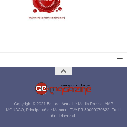
Copyright © 2021 Editore: Actualité Media Presse, AMP
MONACO, Principauté de Monaco, TVA FR 30000070622. Tutti i
diritti riservati.