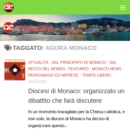
Salta al contenuto
TAGGATO:
AGORA MONACO
ATTUALITÀ
/
DAL PRINCIPATO DI MONACO
/
DAL
RESTO DEL MONDO
/
FEATURED
/
MONACO NEWS
/
PERSONAGGI ED IMPRESE
/
TEMPO LIBERO
20/10/2021
Diocesi di Monaco: organizzato un
dibattito che farà discutere
In un momento travagliato per la Chiesa cattolica, e
non solo, la diocesi di Monaco ha deciso di
organizzare questo...