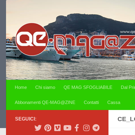
Salta al contenuto
Home
Chi siamo
QE MAG SFOGLIABILE
Dal Pr
Abbonamenti QE-MAG@ZINE
Contatti
Cassa
CE_L
SEGUICI: