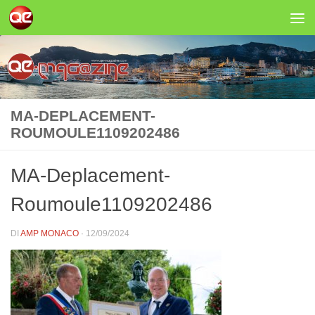
Salta al contenuto
MA-DEPLACEMENT-
ROUMOULE1109202486
MA-Deplacement-
Roumoule1109202486
DI
AMP MONACO
·
12/09/2024