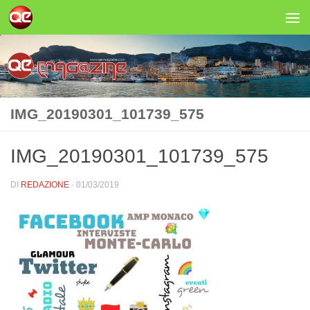
Salta al contenuto
IMG_20190301_101739_575
IMG_20190301_101739_575
DI
REDAZIONE
·
01/03/2019