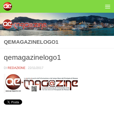
Salta al contenuto
QEMAGAZINELOGO1
qemagazinelogo1
DI
REDAZIONE
·
22/11/2017