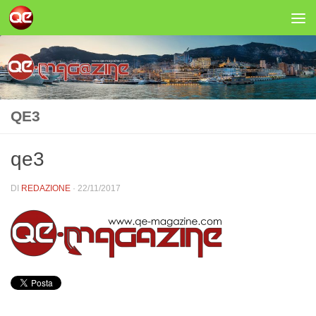
Salta al contenuto
QE3
qe3
DI
REDAZIONE
·
22/11/2017