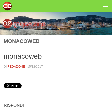
Salta al contenuto
MONACOWEB
monacoweb
DI
REDAZIONE
·
15/12/2017
RISPONDI