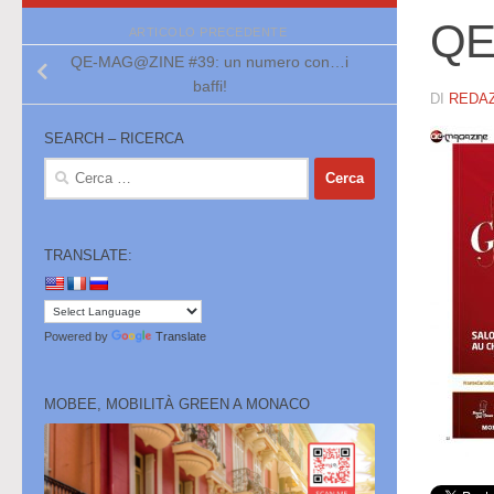
QE
ARTICOLO PRECEDENTE
QE-MAG@ZINE #39: un numero con…i
baffi!
DI
REDA
SEARCH – RICERCA
Ricerca
per:
TRANSLATE:
Powered by
Translate
MOBEE, MOBILITÀ GREEN A MONACO