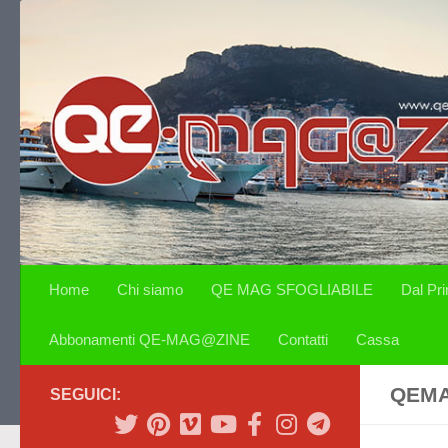
Salta al contenuto
Home
Chi siamo
QE MAG SFOGLIABILE
Dal Pr
Abbonamenti QE-MAG@ZINE
Contatti
Cassa
QEMA
SEGUICI: