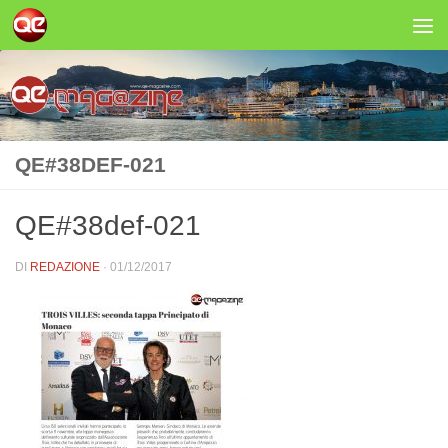
Salta al contenuto
QE#38DEF-021
QE#38def-021
DI
REDAZIONE
·
01/12/2017