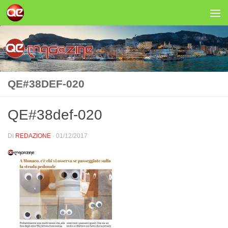
Salta al contenuto
QE#38DEF-020
QE#38def-020
DI
REDAZIONE
·
01/12/2017