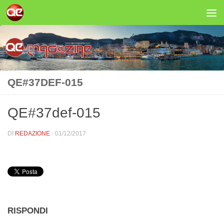
Salta al contenuto
QE#37DEF-015
QE#37def-015
DI
REDAZIONE
·
01/12/2017
RISPONDI