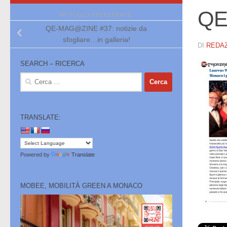
QE
ARTICOLO PRECEDENTE
QE-MAG@ZINE #37: notizie da
sfogliare…in galleria!
DI
REDA
SEARCH – RICERCA
Ricerca
per:
TRANSLATE:
Powered by
Translate
MOBEE, MOBILITÀ GREEN A MONACO