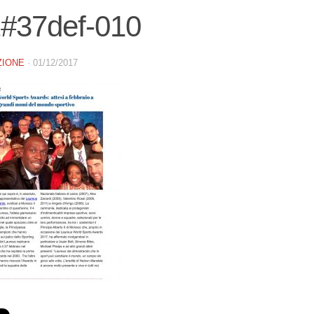
#37def-010
ZIONE
·
01/12/2017