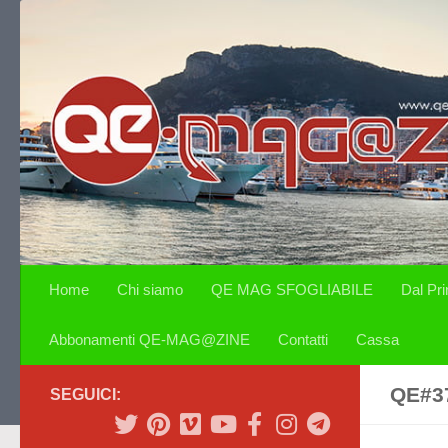
Salta al contenuto
Home
Chi siamo
QE MAG SFOGLIABILE
Dal Pr
Abbonamenti QE-MAG@ZINE
Contatti
Cassa
QE#3
SEGUICI: