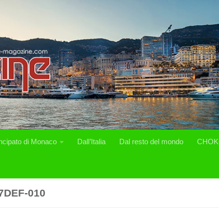
incipato di Monaco
Dall’Italia
Dal resto del mondo
CHOK
7DEF-010