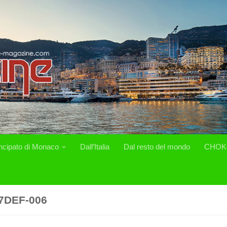
incipato di Monaco
Dall’Italia
Dal resto del mondo
CHOK
7DEF-006