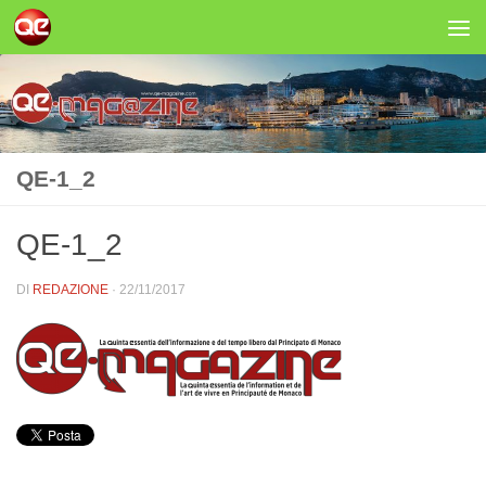
Salta al contenuto
QE-1_2
QE-1_2
DI
REDAZIONE
·
22/11/2017