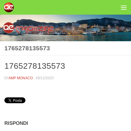
Salta al contenuto
1765278135573
1765278135573
DI
AMP MONACO
·
09/12/2025
RISPONDI