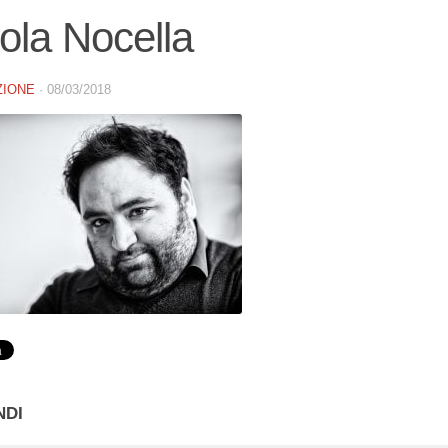
ola Nocella
ZIONE
·
08/03/2018
NDI