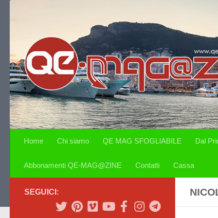
Salta al contenuto
Home
Chi siamo
QE MAG SFOGLIABILE
Dal Pr
Abbonamenti QE-MAG@ZINE
Contatti
Cassa
NICO
SEGUICI: