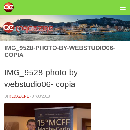
Salta al contenuto
IMG_9528-PHOTO-BY-WEBSTUDIO06-
COPIA
IMG_9528-photo-by-
webstudio06- copia
DI
REDAZIONE
·
07/03/2018