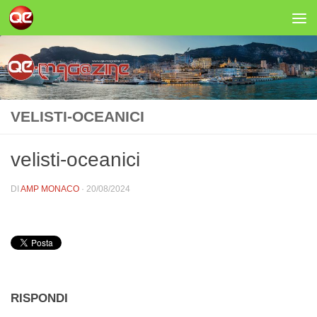
Salta al contenuto
VELISTI-OCEANICI
velisti-oceanici
DI
AMP MONACO
·
20/08/2024
RISPONDI