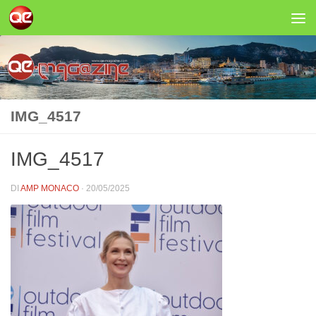
Salta al contenuto
IMG_4517
IMG_4517
DI
AMP MONACO
·
20/05/2025