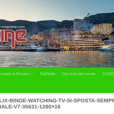
incipato di Monaco
Dall’Italia
Dal resto del mondo
CHOK
LIX-BINGE-WATCHING-TV-SI-SPOSTA-SEMP
IALE-V7-35631-1280×16