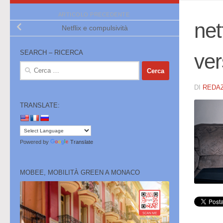
ARTICOLO PRECEDENTE
net
Netflix e compulsività
SEARCH – RICERCA
ve
Ricerca
per:
DI
REDA
TRANSLATE:
Powered by
Translate
MOBEE, MOBILITÀ GREEN A MONACO