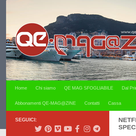
Salta al contenuto
Home
Chi siamo
QE MAG SFOGLIABILE
Dal Pr
Abbonamenti QE-MAG@ZINE
Contatti
Cassa
NETF
SEGUICI:
SPEC