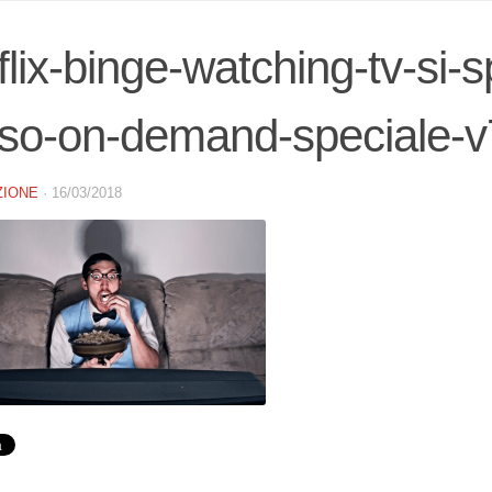
flix-binge-watching-tv-si-
rso-on-demand-speciale-
ZIONE
·
16/03/2018