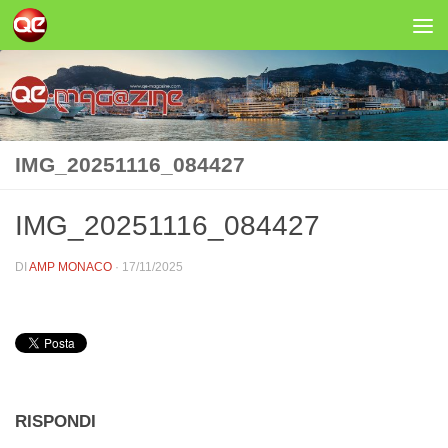
Salta al contenuto
IMG_20251116_084427
IMG_20251116_084427
DI
AMP MONACO
·
17/11/2025
RISPONDI