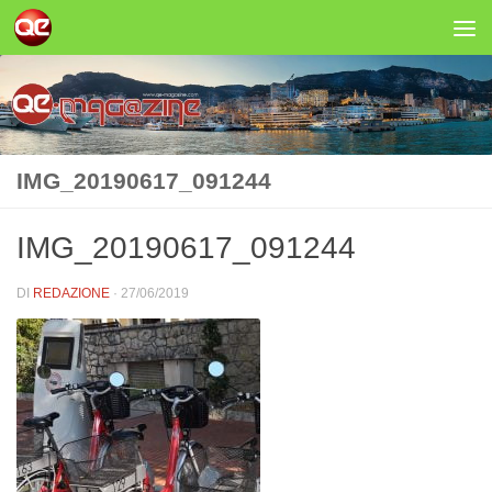
Salta al contenuto
IMG_20190617_091244
IMG_20190617_091244
DI
REDAZIONE
·
27/06/2019