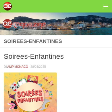
Salta al contenuto
SOIREES-ENFANTINES
Soirees-Enfantines
DI
AMP MONACO
·
28/05/2025